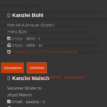
Wir benutzen Cookies
Wir nutzen Cookies auf unserer Website. Einige von ihnen
Kanzlei Bühl
sind essenziell für den Betrieb der Seite, während andere uns
Konrad-Adenauer-Straße 1
helfen, diese Website und die Nutzererfahrung zu
77815 Bühl
verbessern (Tracking Cookies). Sie können selbst
07223 - 9868 - 0
entscheiden, ob Sie die Cookies zulassen möchten. Bitte
07223 - 9868 - 20
beachten Sie, dass bei einer Ablehnung womöglich nicht
kanzlei@hs-gmbh-steuerberatung.de
mehr alle Funktionalitäten der Seite zur Verfügung stehen.
Akzeptieren
Ablehnen
Weitere Informationen
|
Impressum
Kanzlei Malsch
Sézanner Straße 70
76316 Malsch
07246 - 944505 - 0