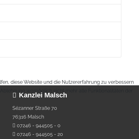
elfen, diese Website und die Nutzererfahrung zu verbessern
r Ablehnung womöglich nicht mehr alle Funktionalitäten der
Kanzlei Malsch
Sézanner Straße 70
76316 Malsch
07246 - 944505 - 0
07246 - 944505 - 20