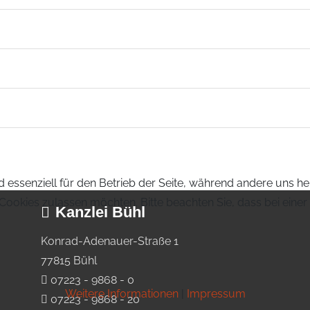
d essenziell für den Betrieb der Seite, während andere uns h
e Cookies zulassen möchten. Bitte beachten Sie, dass bei eine
Kanzlei Bühl
Konrad-Adenauer-Straße 1
77815 Bühl
07223 - 9868 - 0
Weitere Informationen
|
Impressum
07223 - 9868 - 20