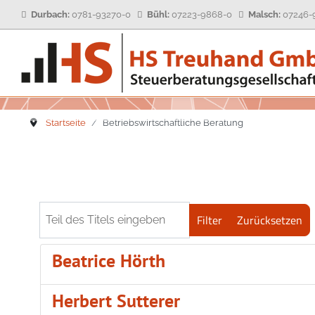
Durbach:
0781-93270-0
Bühl:
07223-9868-0
Malsch:
07246-
Ihre Ansprechpartner
Buchhaltung
Geschichte
Kontaktformular
Jahresabschluss
Philosophie
Startseite
Betriebswirtschaftliche Beratung
Steuererklärungen
Unternehmen
Steuerberatung
Steuerinformationen
Wirtschaftsprüfung
Informationsbrief
Teil des Titels eingeben
Filter
Zurücksetzen
Digitalisierung
Beatrice Hörth
Herbert Sutterer