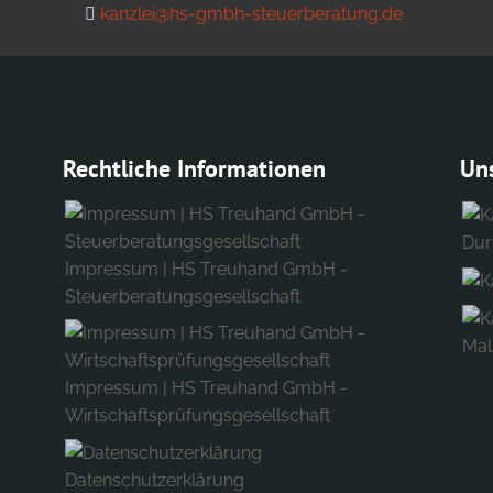
kanzlei@hs-gmbh-steuerberatung.de
Rechtliche Informationen
Un
Dur
Impressum | HS Treuhand GmbH -
Steuerberatungsgesellschaft
Mal
Impressum | HS Treuhand GmbH -
Wirtschaftsprüfungsgesellschaft
Datenschutzerklärung