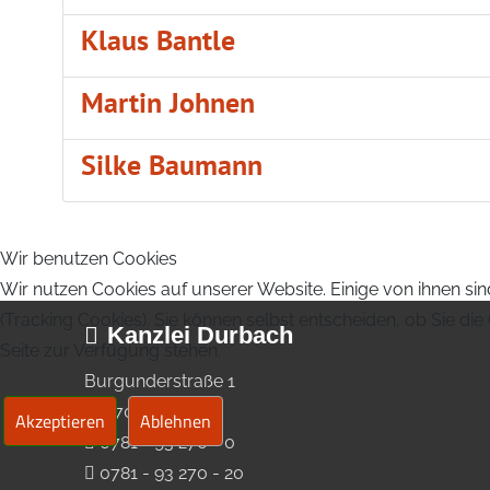
Klaus Bantle
Martin Johnen
Silke Baumann
Wir benutzen Cookies
Wir nutzen Cookies auf unserer Website. Einige von ihnen sin
(Tracking Cookies). Sie können selbst entscheiden, ob Sie di
Kanzlei Durbach
Seite zur Verfügung stehen.
Burgunderstraße 1
77770 Durbach
Akzeptieren
Ablehnen
0781 - 93 270 - 0
0781 - 93 270 - 20