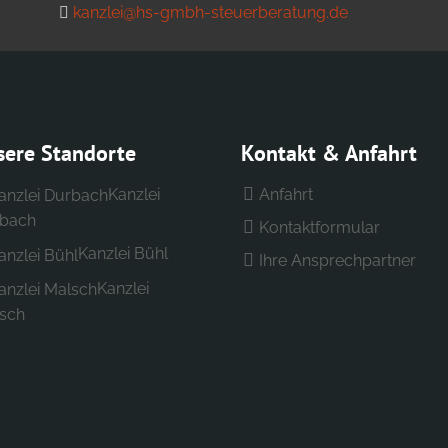
kanzlei@hs-gmbh-steuerberatung.de
sere Standorte
Kontakt & Anfahrt
Kanzlei
Anfahrt
bach
Kontaktformular
Kanzlei Bühl
Ihre Ansprechpartner
Kanzlei
sch