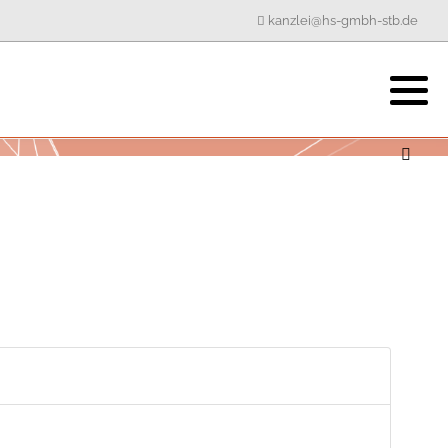
kanzlei@hs-gmbh-stb.de