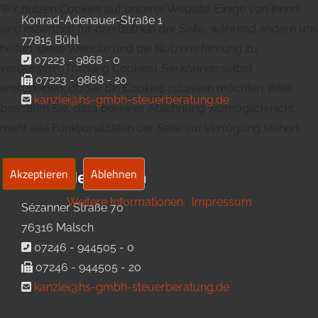
Wir nutzen Cookies auf unserer Website. Einige von ihnen
Konrad-Adenauer-Straße 1
sind essenziell für den Betrieb der Seite, während andere uns
77815 Bühl
helfen, diese Website und die Nutzererfahrung zu
07223 - 9868 - 0
verbessern (Tracking Cookies). Sie können selbst
07223 - 9868 - 20
entscheiden, ob Sie die Cookies zulassen möchten. Bitte
kanzlei@hs-gmbh-steuerberatung.de
beachten Sie, dass bei einer Ablehnung womöglich nicht
mehr alle Funktionalitäten der Seite zur Verfügung stehen.
Akzeptieren
Ablehnen
Kanzlei Malsch
Weitere Informationen
|
Impressum
Sézanner Straße 70
76316 Malsch
07246 - 944505 - 0
07246 - 944505 - 20
kanzlei@hs-gmbh-steuerberatung.de