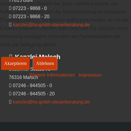
77815 Bühl
essenziell für den Betrieb der Seite, während andere uns
07223 - 9868 - 0
helfen, diese Website und die Nutzererfahrung zu verbessern
07223 - 9868 - 20
(Tracking Cookies). Sie können selbst entscheiden, ob Sie die
kanzlei@hs-gmbh-steuerberatung.de
Cookies zulassen möchten. Bitte beachten Sie, dass bei einer
Ablehnung womöglich nicht mehr alle Funktionalitäten der
Seite zur Verfügung stehen.
Kanzlei Malsch
Akzeptieren
Ablehnen
Sézanner Straße 70
Weitere Informationen
|
Impressum
76316 Malsch
07246 - 944505 - 0
07246 - 944505 - 20
kanzlei@hs-gmbh-steuerberatung.de