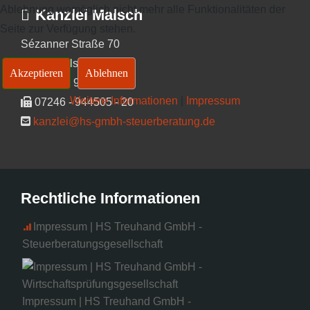
Ablehnung womöglich nicht mehr alle Funktionalitäten der
Kanzlei Malsch
Seite zur Verfügung stehen.
Sézanner Straße 70
76316 Malsch
Akzeptieren
Ablehnen
07246 - 944505 - 0
Weitere Informationen
|
Impressum
07246 - 944505 - 20
kanzlei@hs-gmbh-steuerberatung.de
Rechtliche Informationen
Impressum | HS Treuhand GmbH -
Steuerberatungsgesellschaft
Impressum | HS Treuhand GmbH -