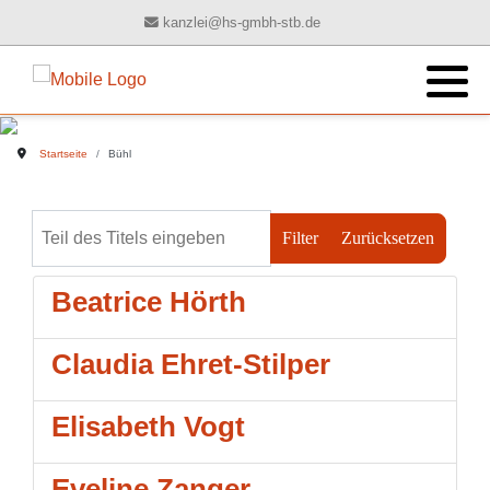
kanzlei@hs-gmbh-stb.de
Ihre Ansprechpartner
Buchhaltung
Geschichte
Kontaktformular
Jahresabschluss
Philosophie
Startseite
Bühl
Steuererklärungen
Unternehmen
Teil des Titels eingeben
Filter
Zurücksetzen
Steuerberatung
Steuerinformationen
Beatrice Hörth
Wirtschaftsprüfung
Informationsbrief
Claudia Ehret-Stilper
Digitalisierung
Elisabeth Vogt
Eveline Zanger