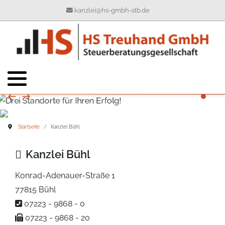
kanzlei@hs-gmbh-stb.de
Ihre Ansprechpartner
Buchhaltung
Geschichte
Kontaktformular
Jahresabschluss
Philosophie
Steuererklärungen
Unternehmen
Steuerberatung
Steuerinformationen
Startseite
Kanzlei Bühl
Wirtschaftsprüfung
Informationsbrief
Kanzlei Bühl
Digitalisierung
Konrad-Adenauer-Straße 1
77815 Bühl
07223 - 9868 - 0
07223 - 9868 - 20