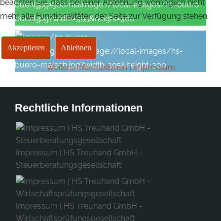
beachten Sie, dass bei einer Ablehnung womöglich nicht
mehr alle Funktionalitäten der Seite zur Verfügung stehen.
Akzeptieren
Ablehnen
Weitere Informationen
|
Impressum
Rechtliche Informationen
Impressum | HS Treuhand GmbH -
Steuerberatungsgesellschaft
Impressum | HS Treuhand GmbH -
Wirtschaftsprüfungsgesellschaft