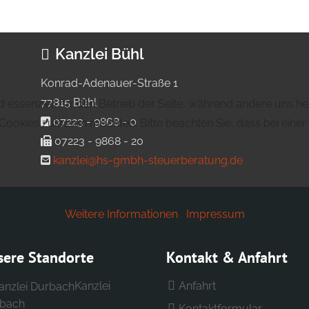
Kanzlei Bühl
Konrad-Adenauer-Straße 1
77815 Bühl
d essenziell für den Betrieb der Seite, während andere uns h
07223 - 9868 - 0
e Cookies zulassen möchten. Bitte beachten Sie, dass bei eine
07223 - 9868 - 20
kanzlei@hs-gmbh-steuerberatung.de
Weitere Informationen
|
Impressum
sere Standorte
Kontakt & Anfahrt
Kanzlei
Anfahrt
bach
Kontaktformular