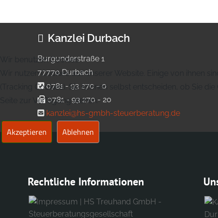
Kanzlei Durbach
Burgunderstraße 1
Wir benutzen Cookies
77770 Durbach
Wir nutzen Cookies auf unserer Website. Einige von ihnen sin
0781 - 93 270 - 0
(Tracking Cookies). Sie können selbst entscheiden, ob Sie di
0781 - 93 270 - 20
Seite zur Verfügung stehen.
kanzlei@hs-gmbh-steuerberatung.de
Akzeptieren
Ablehnen
Rechtliche Informationen
Un
Dur