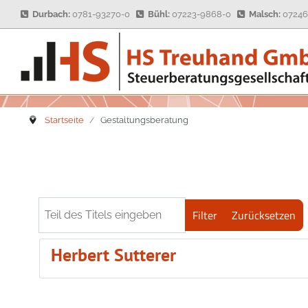
Durbach:
0781-93270-0
Bühl:
07223-9868-0
Malsch:
07246
Ihre Ansprechpartner
Buchhaltung
Geschichte
Kontaktformular
Jahresabschluss
Philosophie
Startseite
Gestaltungsberatung
Steuererklärungen
Unternehmen
Steuerberatung
Steuerinformationen
Wirtschaftsprüfung
Informationsbrief
Teil des Titels eingeben
Filter
Zurücksetzen
Digitalisierung
Herbert Sutterer