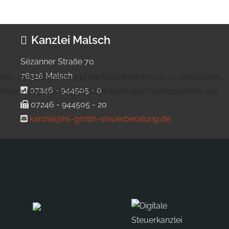
Kanzlei Malsch
Sézanner Straße 70
76316 Malsch
elfen, diese Website und die Nutzererfahrung zu verbessern
07246 - 944505 - 0
r Ablehnung womöglich nicht mehr alle Funktionalitäten der
07246 - 944505 - 20
kanzlei@hs-gmbh-steuerberatung.de