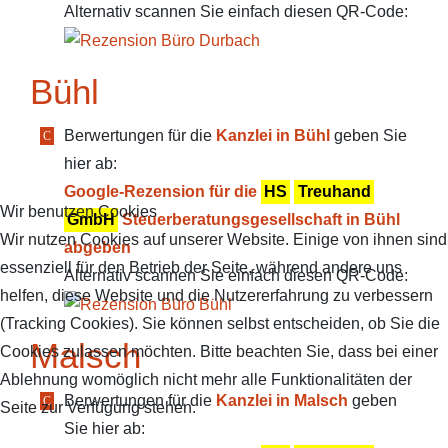
Alternativ scannen Sie einfach diesen QR-Code:
Bühl
Berwertungen für die
Kanzlei in Bühl
geben Sie
hier ab:
Google-Rezension für die
HS
Treuhand
Wir benutzen Cookies
GmbH
Steuerberatungsgesellschaft in Bühl
Wir nutzen Cookies auf unserer Website. Einige von ihnen sind
abgeben
essenziell für den Betrieb der Seite, während andere uns
Alternativ scannen Sie einfach diesen QR-Code:
helfen, diese Website und die Nutzererfahrung zu verbessern
(Tracking Cookies). Sie können selbst entscheiden, ob Sie die
Malsch
Cookies zulassen möchten. Bitte beachten Sie, dass bei einer
Ablehnung womöglich nicht mehr alle Funktionalitäten der
Berwertungen für die
Kanzlei in Malsch
geben
Seite zur Verfügung stehen.
Sie hier ab: