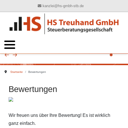
kanzlei@hs-gmbh-stb.de
Ihre Ansprechpartner
Buchhaltung
Geschichte
Kontaktformular
Jahresabschluss
Philosophie
Steuererklärungen
Unternehmen
Steuerberatung
Steuerinformationen
Startseite
Bewertungen
Wirtschaftsprüfung
Informationsbrief
Bewertungen
Digitalisierung
Wir freuen uns über Ihre Bewertung! Es ist wirklich
ganz einfach.