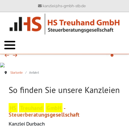
kanzlei@hs-gmbh-stb.de
Ihre Ansprechpartner
Buchhaltung
Geschichte
Kontaktformular
Jahresabschluss
Philosophie
Steuererklärungen
Unternehmen
Steuerberatung
Steuerinformationen
Startseite
Anfahrt
Wirtschaftsprüfung
Informationsbrief
So finden Sie unsere Kanzleien
Digitalisierung
HS
Treuhand
GmbH
-
Steuerberatungsgesellschaft
Kanzlei Durbach